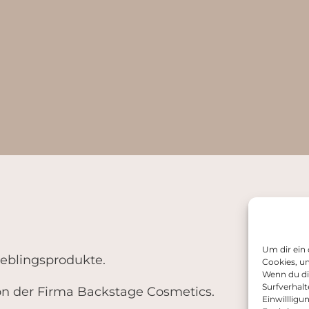
Um dir ein
ieblingsprodukte.
Cookies, u
Wenn du di
Surfverhalt
von der Firma Backstage Cosmetics.
Einwilllig