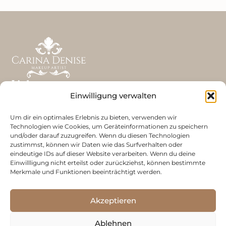
Links
Einwilligung verwalten
ÜBER MICH
LEISTUNGEN
Um dir ein optimales Erlebnis zu bieten, verwenden wir
Technologien wie Cookies, um Geräteinformationen zu speichern
REFERENZEN
und/oder darauf zuzugreifen. Wenn du diesen Technologien
zustimmst, können wir Daten wie das Surfverhalten oder
KONTAKT
eindeutige IDs auf dieser Website verarbeiten. Wenn du deine
Kontakt
Einwillligung nicht erteilst oder zurückziehst, können bestimmte
Merkmale und Funktionen beeinträchtigt werden.
CARINA DENISE BÖCK
ZIEGLERGASSE, 1070 WIEN
Akzeptieren
+43 676 9445738
Ablehnen
MAKEUPARTIST@CARINA-DENISE.COM