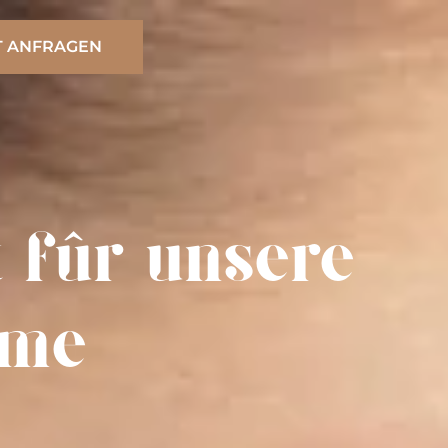
T ANFRAGEN
 für unsere
ome