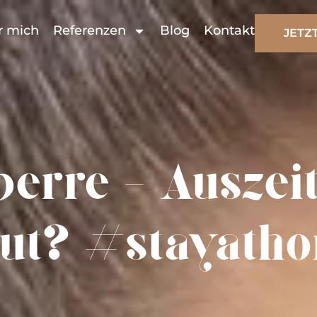
r mich
Referenzen
Blog
Kontakt
JETZ
erre – Auszeit
ut? #stayath